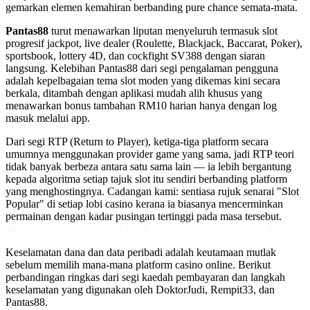
gemarkan elemen kemahiran berbanding pure chance semata-mata.
Pantas88
turut menawarkan liputan menyeluruh termasuk slot
progresif jackpot, live dealer (Roulette, Blackjack, Baccarat, Poker),
sportsbook, lottery 4D, dan cockfight SV388 dengan siaran
langsung. Kelebihan Pantas88 dari segi pengalaman pengguna
adalah kepelbagaian tema slot moden yang dikemas kini secara
berkala, ditambah dengan aplikasi mudah alih khusus yang
menawarkan bonus tambahan RM10 harian hanya dengan log
masuk melalui app.
Dari segi RTP (Return to Player), ketiga-tiga platform secara
umumnya menggunakan provider game yang sama, jadi RTP teori
tidak banyak berbeza antara satu sama lain — ia lebih bergantung
kepada algoritma setiap tajuk slot itu sendiri berbanding platform
yang menghostingnya. Cadangan kami: sentiasa rujuk senarai "Slot
Popular" di setiap lobi casino kerana ia biasanya mencerminkan
permainan dengan kadar pusingan tertinggi pada masa tersebut.
🔐 KAEDAH PEMBAYARAN & TAHAP KESELAMATAN AKAUN
Keselamatan dana dan data peribadi adalah keutamaan mutlak
sebelum memilih mana-mana platform casino online. Berikut
perbandingan ringkas dari segi kaedah pembayaran dan langkah
keselamatan yang digunakan oleh DoktorJudi, Rempit33, dan
Pantas88.