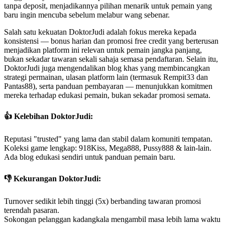
tanpa deposit, menjadikannya pilihan menarik untuk pemain yang
baru ingin mencuba sebelum melabur wang sebenar.
Salah satu kekuatan DoktorJudi adalah fokus mereka kepada
konsistensi — bonus harian dan promosi free credit yang berterusan
menjadikan platform ini relevan untuk pemain jangka panjang,
bukan sekadar tawaran sekali sahaja semasa pendaftaran. Selain itu,
DoktorJudi juga mengendalikan blog khas yang membincangkan
strategi permainan, ulasan platform lain (termasuk Rempit33 dan
Pantas88), serta panduan pembayaran — menunjukkan komitmen
mereka terhadap edukasi pemain, bukan sekadar promosi semata.
👍 Kelebihan DoktorJudi:
Reputasi "trusted" yang lama dan stabil dalam komuniti tempatan.
Koleksi game lengkap: 918Kiss, Mega888, Pussy888 & lain-lain.
Ada blog edukasi sendiri untuk panduan pemain baru.
👎 Kekurangan DoktorJudi:
Turnover sedikit lebih tinggi (5x) berbanding tawaran promosi
terendah pasaran.
Sokongan pelanggan kadangkala mengambil masa lebih lama waktu