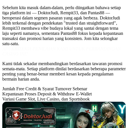
Sebelum kita masuk dalam-dalam, perlu diingatkan bahawa setiap
tiga platform ini — DoktorJudi, Rempit33, dan Pantas88 —
beroperasi dalam segmen pasaran yang agak berbeza. DoktorJudi
lebih terkenal dengan pendekatan "trusted dan straightforward",
Rempit33 membawa vibe budaya lokal yang santai dengan tema
laju seperti namanya, sementara Pantas88 fokus kepada kepantasan
transaksi dan promosi harian yang konsisten. Jom kita selongkar
satu-satu.
APA KRITERIA PENILAIAN KAMI UNTUK PERBANDINGAN
CASINO INI?
Kami tidak sekadar membandingkan berdasarkan tawaran promosi
semata-mata. Setiap platform dinilai berdasarkan beberapa parameter
penting yang benar-benar memberi kesan kepada pengalaman
bermain harian anda.
Jumlah Free Credit & Syarat Turnover Sebenar
Kepantasan Proses Deposit & Withdraw E-Wallet
Variasi Game Slot, Live Casino, dan Sportsbook