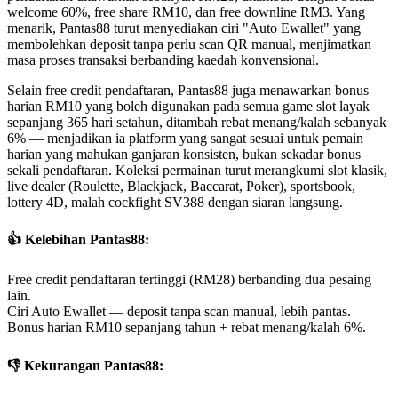
welcome 60%, free share RM10, dan free downline RM3. Yang
menarik, Pantas88 turut menyediakan ciri "Auto Ewallet" yang
membolehkan deposit tanpa perlu scan QR manual, menjimatkan
masa proses transaksi berbanding kaedah konvensional.
Selain free credit pendaftaran, Pantas88 juga menawarkan bonus
harian RM10 yang boleh digunakan pada semua game slot layak
sepanjang 365 hari setahun, ditambah rebat menang/kalah sebanyak
6% — menjadikan ia platform yang sangat sesuai untuk pemain
harian yang mahukan ganjaran konsisten, bukan sekadar bonus
sekali pendaftaran. Koleksi permainan turut merangkumi slot klasik,
live dealer (Roulette, Blackjack, Baccarat, Poker), sportsbook,
lottery 4D, malah cockfight SV388 dengan siaran langsung.
👍 Kelebihan Pantas88:
Free credit pendaftaran tertinggi (RM28) berbanding dua pesaing
lain.
Ciri Auto Ewallet — deposit tanpa scan manual, lebih pantas.
Bonus harian RM10 sepanjang tahun + rebat menang/kalah 6%.
👎 Kekurangan Pantas88: