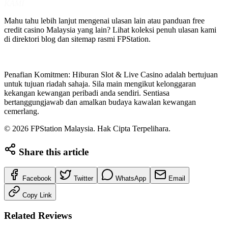
KAMI
Mahu tahu lebih lanjut mengenai ulasan lain atau panduan free
credit casino Malaysia yang lain? Lihat koleksi penuh ulasan kami
di direktori blog dan sitemap rasmi FPStation.
📂 Kunjungi Halaman Sitemap
📰 Koleksi Blog & Tips
🔥 Baca
Juga: Ulasan Lainnya
Penafian Komitmen: Hiburan Slot & Live Casino adalah bertujuan
untuk tujuan riadah sahaja. Sila main mengikut kelonggaran
kekangan kewangan peribadi anda sendiri. Sentiasa
bertanggungjawab dan amalkan budaya kawalan kewangan
cemerlang.
© 2026 FPStation Malaysia. Hak Cipta Terpelihara.
Share this article
Facebook
Twitter
WhatsApp
Email
Copy Link
Related Reviews