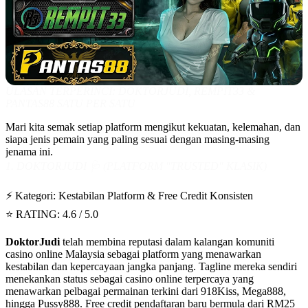
ULASAN TERPERINCI: DOKTORJUDI, REMPIT33 &
PANTAS88 SATU PER SATU
Mari kita semak setiap platform mengikut kekuatan, kelemahan, dan
siapa jenis pemain yang paling sesuai dengan masing-masing
jenama ini.
1. DOKTORJUDI 🩺 (PLATFORM "TRUSTED" KLASIK)
⚡ Kategori: Kestabilan Platform & Free Credit Konsisten
⭐ RATING: 4.6 / 5.0
DoktorJudi
telah membina reputasi dalam kalangan komuniti
casino online Malaysia sebagai platform yang menawarkan
kestabilan dan kepercayaan jangka panjang. Tagline mereka sendiri
menekankan status sebagai casino online terpercaya yang
menawarkan pelbagai permainan terkini dari 918Kiss, Mega888,
hingga Pussy888. Free credit pendaftaran baru bermula dari RM25