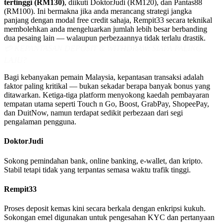
tertinggi (RM130)
, diikuti DoktorJudi (RM120), dan Pantas88
(RM100). Ini bermakna jika anda merancang strategi jangka
panjang dengan modal free credit sahaja, Rempit33 secara teknikal
membolehkan anda mengeluarkan jumlah lebih besar berbanding
dua pesaing lain — walaupun perbezaannya tidak terlalu drastik.
💳 KEPANTASAN DEPOSIT & WITHDRAW: SIAPA PALING
LAJU?
Bagi kebanyakan pemain Malaysia, kepantasan transaksi adalah
faktor paling kritikal — bukan sekadar berapa banyak bonus yang
ditawarkan. Ketiga-tiga platform menyokong kaedah pembayaran
tempatan utama seperti Touch n Go, Boost, GrabPay, ShopeePay,
dan DuitNow, namun terdapat sedikit perbezaan dari segi
pengalaman pengguna.
DoktorJudi
Sokong pemindahan bank, online banking, e-wallet, dan kripto.
Stabil tetapi tidak yang terpantas semasa waktu trafik tinggi.
Rempit33
Proses deposit kemas kini secara berkala dengan enkripsi kukuh.
Sokongan emel digunakan untuk pengesahan KYC dan pertanyaan