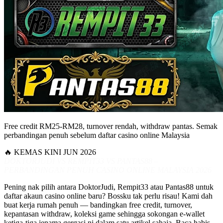
Free credit RM25-RM28, turnover rendah, withdraw pantas. Semak
perbandingan penuh sebelum daftar casino online Malaysia
🔥 KEMAS KINI JUN 2026
DOKTORJUDI VS
REMPIT33 VS PANTAS88
–
PERBANDINGAN PENUH CASINO ONLINE MALAYSIA 2026
Pening nak pilih antara DoktorJudi, Rempit33 atau Pantas88 untuk
daftar akaun casino online baru? Bossku tak perlu risau! Kami dah
buat kerja rumah penuh — bandingkan free credit, turnover,
kepantasan withdraw, koleksi game sehingga sokongan e-wallet
ketiga-tiga jenama gergasi ni dalam satu artikel sahaja. Baca habis