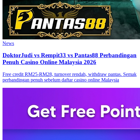
News
DoktorJudi vs Rempit33 vs Pantas88 Perbandingan
Penuh Casino Online Malaysia 2026
Free credit RM25-RM28, turnover rendah, withdraw pantas. Semak
perbandingan penuh sebelum daftar casino online Malaysia