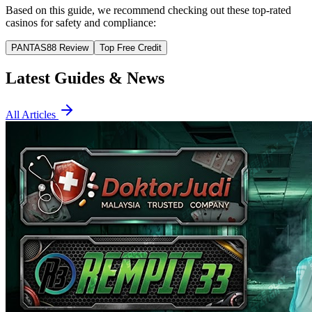
Based on this guide, we recommend checking out these top-rated
casinos for safety and compliance:
PANTAS88
Review
Top Free Credit
Latest Guides & News
All Articles