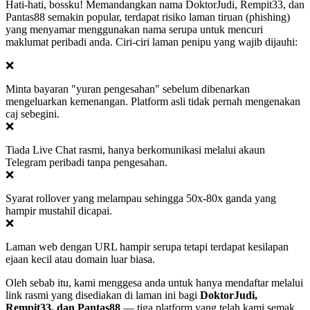
Hati-hati, bossku! Memandangkan nama DoktorJudi, Rempit33, dan
Pantas88 semakin popular, terdapat risiko laman tiruan (phishing)
yang menyamar menggunakan nama serupa untuk mencuri
maklumat peribadi anda. Ciri-ciri laman penipu yang wajib dijauhi:
❌
Minta bayaran "yuran pengesahan" sebelum dibenarkan
mengeluarkan kemenangan. Platform asli tidak pernah mengenakan
caj sebegini.
❌
Tiada Live Chat rasmi, hanya berkomunikasi melalui akaun
Telegram peribadi tanpa pengesahan.
❌
Syarat rollover yang melampau sehingga 50x-80x ganda yang
hampir mustahil dicapai.
❌
Laman web dengan URL hampir serupa tetapi terdapat kesilapan
ejaan kecil atau domain luar biasa.
Oleh sebab itu, kami menggesa anda untuk hanya mendaftar melalui
link rasmi yang disediakan di laman ini bagi
DoktorJudi,
Rempit33, dan Pantas88
— tiga platform yang telah kami semak