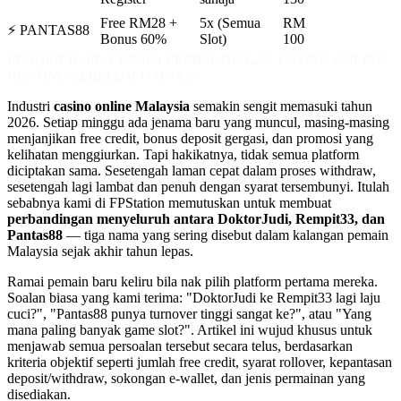
KLIK
Free RM28 +
5x (Semua
RM
⚡ PANTAS88
CLAIM ⚡
Bonus 60%
Slot)
100
PENGENALAN: KENAPA PERBANDINGAN CASINO ONLINE
PENTING SEBELUM DAFTAR?
Industri
casino online Malaysia
semakin sengit memasuki tahun
2026. Setiap minggu ada jenama baru yang muncul, masing-masing
menjanjikan free credit, bonus deposit gergasi, dan promosi yang
kelihatan menggiurkan. Tapi hakikatnya, tidak semua platform
diciptakan sama. Sesetengah laman cepat dalam proses withdraw,
sesetengah lagi lambat dan penuh dengan syarat tersembunyi. Itulah
sebabnya kami di FPStation memutuskan untuk membuat
perbandingan menyeluruh antara DoktorJudi, Rempit33, dan
Pantas88
— tiga nama yang sering disebut dalam kalangan pemain
Malaysia sejak akhir tahun lepas.
Ramai pemain baru keliru bila nak pilih platform pertama mereka.
Soalan biasa yang kami terima: "DoktorJudi ke Rempit33 lagi laju
cuci?", "Pantas88 punya turnover tinggi sangat ke?", atau "Yang
mana paling banyak game slot?". Artikel ini wujud khusus untuk
menjawab semua persoalan tersebut secara telus, berdasarkan
kriteria objektif seperti jumlah free credit, syarat rollover, kepantasan
deposit/withdraw, sokongan e-wallet, dan jenis permainan yang
disediakan.